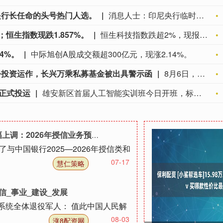
是行长任命的头号热门人选。
消息人士：印尼央行临时行长德斯特里是行长任命的头号热门人选。
；恒生指数现跌1.857%。
恒生科技指数跌超2%，现报4833.950点；恒生指数现跌1.857%。
4%。
中际旭创A股成交额超300亿元，现涨2.14%。
令投资运作，长兴万乘私募基金被出具警示函
8月6日，浙江证监局网站发布关于对长兴万乘私募基金管理有限公司采取出具警示函措施的决定。经查，该公司在开展私募基金业务中存在公司部分产品根据相关投资者下达的投资指令进行投资运作的问题。上述行为违反了《私募投资基金监督管理暂行办法》第四条第一款的规定。根据《私募投资基金监督管理暂行办法》第三十三条的规定，浙江证监局决定对该公司采取出具警示函的监督管理措施，并记入证券期货市场诚信档案。
地正式投运
雄安新区首届人工智能实训班今日开班，标志着雄安人工智能实训基地正式投运。该基地占地约53亩、建筑面积7万平方米，是服务北京非首都功能疏解、支撑雄安新区人工智能产业高质量发展的重点公共服务平台。基地采用“运营公司+实训基地+人才学院”三位一体模式，联动多家头部企业，打造全链条认证与赛训体系，覆盖从基础技能到高端研发的全层级人才培养。未来，雄安人工智能实训基地将致力于为智能经济时代培育更多AI实战型人才。（央视新闻）
026年授信业务预达1500亿
与中国银行2025—2026年授信类和
07-17
慧仁策略
信_事业_建设_发展
系统全体退役军人： 值此中国人民解
08-03
涨8配资网