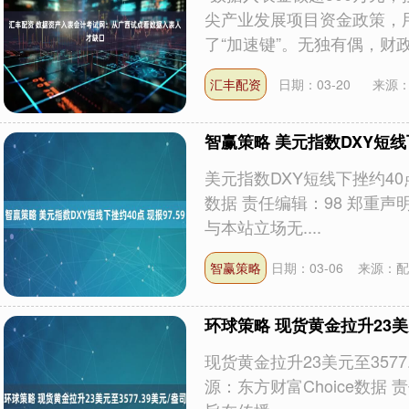
尖产业发展项目资金政策，
了“加速键”。无独有偶，财政..
汇丰配资
日期：03-20
来源
智赢策略 美元指数DXY短线下
美元指数DXY短线下挫约40点
数据 责任编辑：98 郑重
与本站立场无....
智赢策略
日期：03-06
来源：配
环球策略 现货黄金拉升23美元
现货黄金拉升23美元至3577
源：东方财富Choice数据