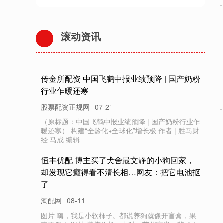
滚动资讯
传金所配资 中国飞鹤中报业绩预降 | 国产奶粉
行业乍暖还寒
股票配资正规网
07-21
（原标题：中国飞鹤中报业绩预降 | 国产奶粉行业乍
暖还寒） 构建“全龄化+全球化”增长极 作者 | 胜马财
经 马成 编辑
恒丰优配 博主买了犬舍最文静的小狗回家，
却发现它癫得看不清长相…网友：把它电池抠
了
淘配网
08-11
图片 嗨，我是小软柿子。都说养狗就像开盲盒，果