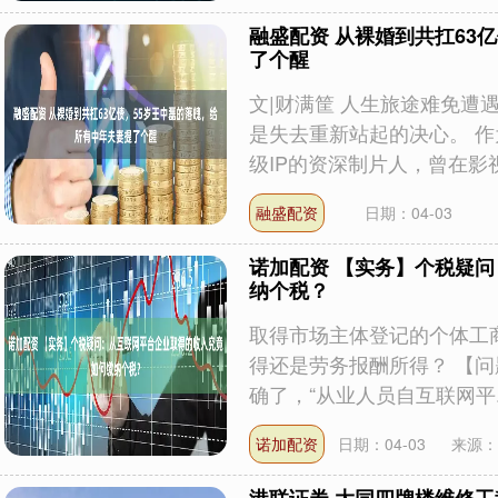
融盛配资 从裸婚到共扛63
了个醒
文|财满筐 人生旅途难免遭
是失去重新站起的决心。 
级IP的资深制片人，曾在影视界
融盛配资
日期：04-03
诺加配资 【实务】个税疑
纳个税？
取得市场主体登记的个体工
得还是劳务报酬所得？ 【问
确了，“从业人员自互联网平..
诺加配资
日期：04-03
来源：