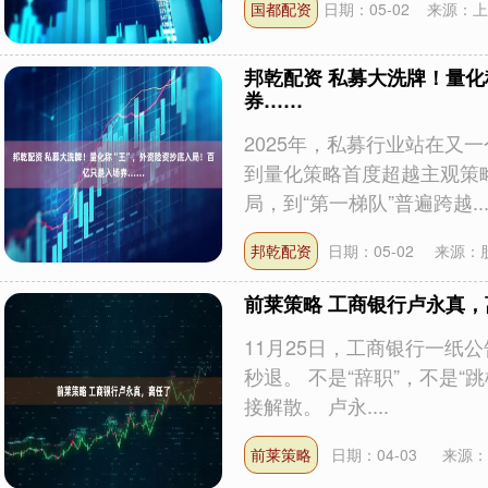
国都配资
日期：05-02
来源：上
邦乾配资 私募大洗牌！量化
券……
2025年，私募行业站在又
到量化策略首度超越主观策
局，到“第一梯队”普遍跨越...
邦乾配资
日期：05-02
来源：
前莱策略 工商银行卢永真，
11月25日，工商银行一纸
秒退。 不是“辞职”，不是“
接解散。 卢永....
前莱策略
日期：04-03
来源：