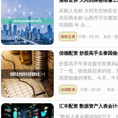
港联证券 大同四牌楼维修工
采购人名称 大同市文物安全
供应商名称 山西丹宇古建筑艺
同期限 年 合....
港联证券
日期：03-20
来源：股
信德配资 炒股高手去泰国
炒股高手牛哥在股市里乘风
了一笔，钱包鼓起来的他，
现更稳健的增长。今天，牛哥带
信德配资
日期：03-20
来源：
汇丰配资 数据资产入表会
“数据入表金额超500万元