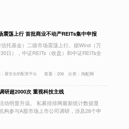
市场震荡上行 首批商业不动产REITs集中申报
资信托基金）二级市场震荡上行。据Wind（万
0日），中证REITs（收盘）和中证REITs全
查看：
206
分类：
淘配网
源：最安全的配资平台
研超2000次 重视科技主线
研活动明显升温。 私募排排网最新统计数据显
募机构参与A股市场上市公司调研，涉及28个申