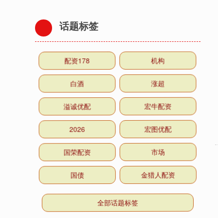
话题标签
配资178
机构
白酒
涨超
溢诚优配
宏牛配资
2026
宏图优配
国荣配资
市场
国债
金猎人配资
全部话题标签