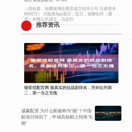
（原标题：福耀玻璃在重庆成立铝件公司 注册资本
8500万） 天眼查App显示，近日，福耀铝件（重
庆）有限公司成立，法定代
推荐资讯
骆驼优配官网 最真实的抗战剧排名，亮剑位列第
二，第一当之无愧
诚赢配资 为什么船被称为“她”？中国
航海日快到了，申城高校献上特殊“礼
物”