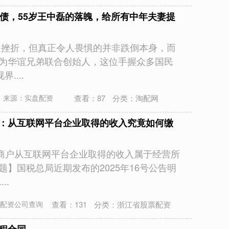
亿债，55岁王中磊的落魄，给所有中年夫妻提
遇挫折，但真正令人畏惧的并非跌倒本身，而
作为华谊兄弟联合创始人，这位手握众多国民
....
查看：
87
分类：
淘配网
来源：实盘配资
问：从互联网平台企业取得的收入究竟如何缴
商户从互联网平台企业取得的收入属于经营所
题】国税总局近期发布的2025年16号公告明
..
查看：
131
分类：
浙江省股票配资
配资公司查询