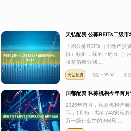
天弘配资 公募REITs二级
上周公募REITs（不动产投
得）数据，截至上周五（1月3
收益指数分别....
天弘配资
日期：05-02
来
国都配资 私募机构今年首月调
2026年首月，私募机构调
示，1月份，共有743家私
万一级行业中的366只....