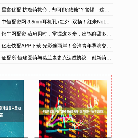
星富优配 抗癌药救命，却可能“致糖”？警惕！这种颠覆性疗法背
中恒配资网 3.5mm耳机孔+红外+双扬！红米Note14初
锦牛网配资 蒸扇贝时，掌握这 3 步，出锅鲜甜多汁，无沙不腥
亿宏快配APP下载 光影连两岸！台湾青年导演交流团造访宁波北
证配所 恒瑞医药与葛兰素史克达成协议，创新药ETF国泰（51