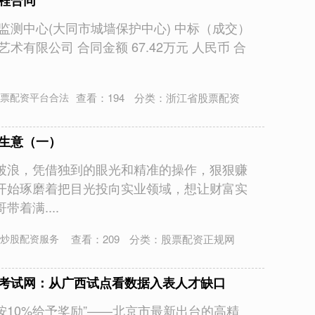
程合同
监测中心(大同市城墙保护中心) 中标（成交）
术有限公司 合同金额 67.42万元 人民币 合
查看：
194
分类：
浙江省股票配资
票配资平台合法
做生意（一）
破浪，凭借独到的眼光和精准的操作，狠狠赚
开始琢磨着把目光投向实业领域，想让财富实
着满....
查看：
209
分类：
股票配资正规网
炒股配资服务
计考试网：从广西试点看数据入表人才缺口
，按10%给予奖励”——北京市最新出台的高精