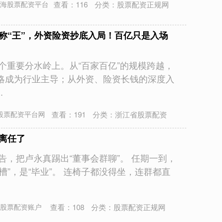
查看：
116
分类：
股票配资正规网
海股票配资平台
称“王”，外资险资抄底入局！百亿只是入场
一个重要分水岭上。从“百家百亿”的规模跨越，
略成为行业主导；从外资、险资长钱的深度入
.
查看：
191
分类：
浙江省股票配资
股票配资平台网
离任了
公告，把卢永真踢出“董事会群聊”。 任期一到，
跳槽”，是“毕业”。 连椅子都没得坐，连群都直
查看：
108
分类：
股票配资正规网
股票配资账户