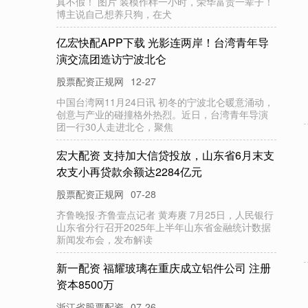
真不假！ 图片 装模作样一小时，荣华富贵一辈子！
博主说自己想养只狗，在犬
亿宏快配APP下载 光影连两岸！台湾青年导
演交流团造访宁波北仑
股票配资正规网
12-27
中国台湾网11月24日讯 初冬的宁波北仑暖意涌动，
创意与产业的碰撞格外热烈。近日，台湾青年导演
团一行30人走进北仑，聚焦
宏大配资 支持加大信贷投放，山东省6月末支
农支小再贷款余额达2284亿元
股票配资正规网
07-28
齐鲁晚报·齐鲁壹点记者 黄寿赓 7月25日，人民银行
山东省分行召开2025年上半年山东省金融统计数据
新闻发布会，发布解读
新一配资 福耀玻璃在重庆成立铝件公司 注册
资本8500万
浙江省股票配资
07-26