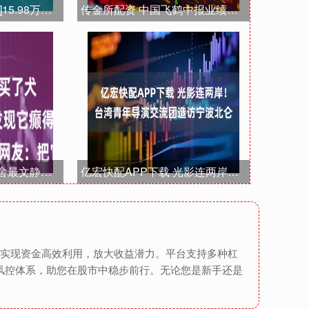
保利配资 [小鲨帮选车]15.98万就能提走中型suv 买哪款性价比最高
传金所配资 中国飞鹤中报业绩预降 | 国产奶粉行业乍暖还寒
恒丰优配 博主买了犬舍最文静的小狗回家，却发现它癫得看不清长相…网友：把它电池抠了
亿宏快配APP下载 光影连两岸！台湾青年导演交流团造访宁波北仑
您实现资金高效利用，放大收益潜力。平台支持多种杠
风控体系，助您在股市中稳步前行。无论您是新手还是